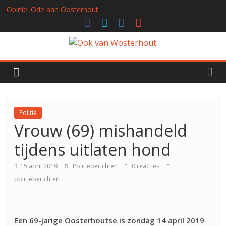
Opinie: Ode aan Oosterhout
Opinie: Heel even bruisde de Oosterhoutse binnenstad, en dat is
natuurlijk meteen een probleem
Nieuws: Elf-Elf in Kaaiendonk: Waarom Oosterhout de Aftrap
Ook
Wéér Zo Geweldig Maakte!
Opinie: Realisme versus nieuwe gezichten in de Oosterhoutse
politiek
van
Opinie: Zo belangrijk vonden de Oosterhoutse partijen veiligheid
tot voorkort
Wosterhout
Politie
Vrouw (69) mishandeld
Alles
tijdens uitlaten hond
over
Oosterhout
15 april 2019
Politieberichten
0 reacties
politieberichten
Een 69-jarige Oosterhoutse is zondag 14 april 2019