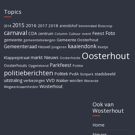
Topics
2015
2016
2017
2018
arendshof
2014
binnenstad
Bioscoop
carnaval
Foto
Feest
CDA
centrum
Column
Cultuur
event
Gemeente Oosterhout
gemeente
gemeentebelangen
kaaiendonk
Gemeenteraad
Heuvel
Jongeren
Keetje
Oosterhout
markt
Nieuws
Klappeijstraat
Oosterheide
Parkfeest
Oosterhouts
Opgetekend
Politie
politieberichten
Politiek
PvdA
stadsbeeld
Slotpark
VVD
uitstraling
verkiezingen
Wakker worden
Warande
Wosterhout
Wegwerkzaamheden
Ook van
Wosterhout
Home
Nieuws