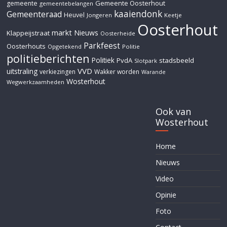
Gemeente Oosterhout
gemeente
gemeentebelangen
kaaiendonk
Gemeenteraad
Heuvel
Jongeren
Keetje
Oosterhout
markt
Nieuws
Klappeijstraat
Oosterheide
Parkfeest
Oosterhouts
Opgetekend
Politie
politieberichten
Politiek
PvdA
stadsbeeld
Slotpark
VVD
uitstraling
verkiezingen
Wakker worden
Warande
Wosterhout
Wegwerkzaamheden
Ook van
Wosterhout
Home
Nieuws
Video
Opinie
Foto