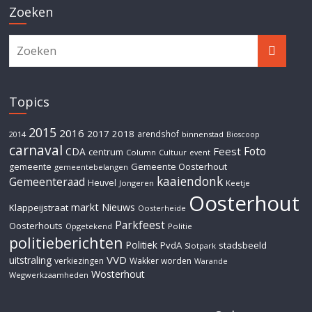
Zoeken
Topics
2015
2016
2017
2018
arendshof
2014
binnenstad
Bioscoop
carnaval
Foto
Feest
CDA
centrum
Column
Cultuur
event
Gemeente Oosterhout
gemeente
gemeentebelangen
kaaiendonk
Gemeenteraad
Heuvel
Jongeren
Keetje
Oosterhout
markt
Nieuws
Klappeijstraat
Oosterheide
Parkfeest
Oosterhouts
Opgetekend
Politie
politieberichten
Politiek
PvdA
stadsbeeld
Slotpark
VVD
uitstraling
verkiezingen
Wakker worden
Warande
Wosterhout
Wegwerkzaamheden