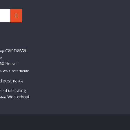
carnaval
oop
e
ad
Heuvel
euws
Oosterheide
kfeest
Politie
uitstraling
eeld
Wosterhout
den