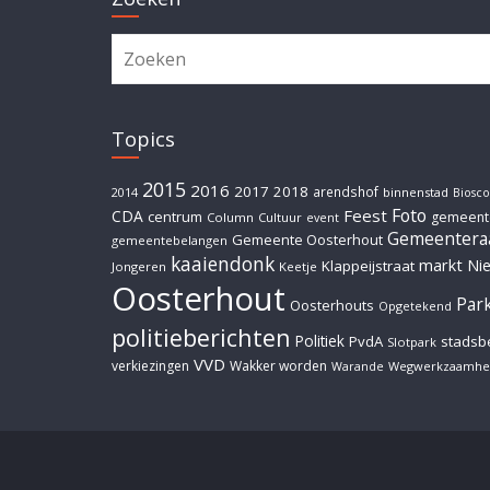
Topics
2015
2016
2017
2018
arendshof
2014
binnenstad
Biosc
Foto
Feest
CDA
centrum
gemeent
Column
Cultuur
event
Gemeentera
Gemeente Oosterhout
gemeentebelangen
kaaiendonk
markt
Ni
Klappeijstraat
Jongeren
Keetje
Oosterhout
Par
Oosterhouts
Opgetekend
politieberichten
Politiek
PvdA
stadsb
Slotpark
VVD
verkiezingen
Wakker worden
Wegwerkzaamhe
Warande