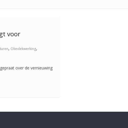
gt voor
,
,
Huren
Olievlekwerking
s gepraat over de vernieuwing