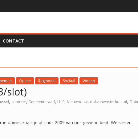
d, en dat is natuurlijk meteen een probleem
e Aftrap Wéér Zo Geweldig Maakte!
rhoutse politiek
 veiligheid tot voorkort
CONTACT
nemen
Opinie
Regionaal
Sociaal
Wonen
/slot)
,
,
,
,
,
,
ussel
contreie
Gemeenteraad
H19
Nieuwbouw
ookvanwosterhout.nl
Opin
tie opinie, zoals je al sinds 2009 van ons gewend bent. We stellen