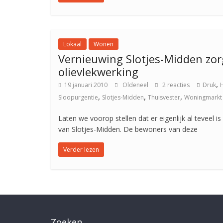
Lokaal
Wonen
Vernieuwing Slotjes-Midden zor
olievlekwerking
,
19 januari 2010
Oldeneel
2 reacties
Druk
,
,
,
Sloopurgentie
Slotjes-Midden
Thuisvester
Woningmarkt
Laten we voorop stellen dat er eigenlijk al teveel i
van Slotjes-Midden. De bewoners van deze
Verder lezen
Zoeken