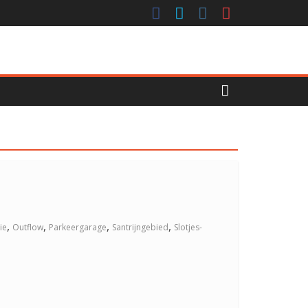
,
,
,
,
ie
Outflow
Parkeergarage
Santrijngebied
Slotjes-