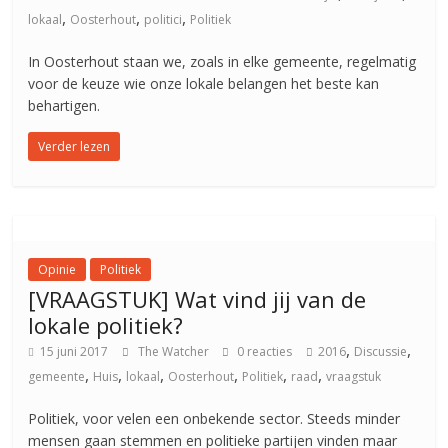
,
,
,
lokaal
Oosterhout
politici
Politiek
In Oosterhout staan we, zoals in elke gemeente, regelmatig
voor de keuze wie onze lokale belangen het beste kan
behartigen.
Verder lezen
Opinie
Politiek
[VRAAGSTUK] Wat vind jij van de
lokale politiek?
,
,
15 juni 2017
The Watcher
0 reacties
2016
Discussie
,
,
,
,
,
,
gemeente
Huis
lokaal
Oosterhout
Politiek
raad
vraagstuk
Politiek, voor velen een onbekende sector. Steeds minder
mensen gaan stemmen en politieke partijen vinden maar