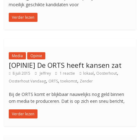
moeilijk geschikte kandidaten voor
Verder lezen
Media
Opinie
[OPINIE] De ORTS heeft kansen zat
,
,
8 juli 2015
Jeffrey
1 reactie
lokaal
Oosterhout
,
,
,
Oosterhout Vandaag
ORTS
toekomst
Zender
Bij de ORTS komt er blijkbaar nauwelijks nog geld binnen
om media te produceren. Dat is op zich een sneu bericht,
Verder lezen