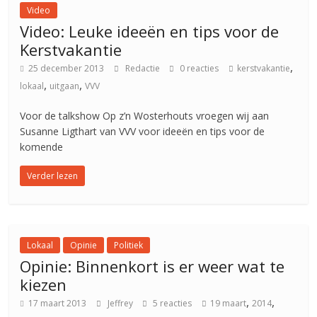
Video
Video: Leuke ideeën en tips voor de
Kerstvakantie
,
25 december 2013
Redactie
0 reacties
kerstvakantie
,
,
lokaal
uitgaan
VVV
Voor de talkshow Op z’n Wosterhouts vroegen wij aan
Susanne Ligthart van VVV voor ideeën en tips voor de
komende
Verder lezen
Lokaal
Opinie
Politiek
Opinie: Binnenkort is er weer wat te
kiezen
,
,
17 maart 2013
Jeffrey
5 reacties
19 maart
2014