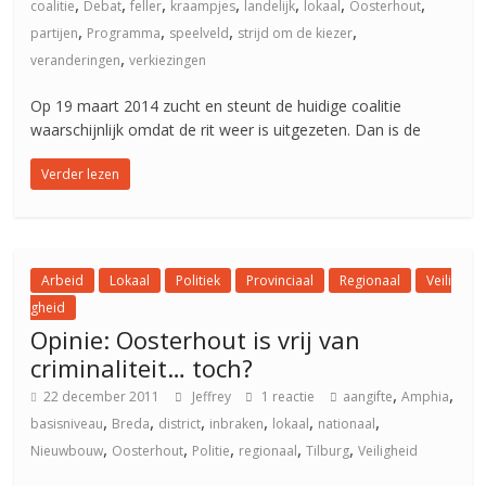
,
,
,
,
,
,
,
coalitie
Debat
feller
kraampjes
landelijk
lokaal
Oosterhout
,
,
,
,
partijen
Programma
speelveld
strijd om de kiezer
,
veranderingen
verkiezingen
Op 19 maart 2014 zucht en steunt de huidige coalitie
waarschijnlijk omdat de rit weer is uitgezeten. Dan is de
Verder lezen
Arbeid
Lokaal
Politiek
Provinciaal
Regionaal
Veili
gheid
Opinie: Oosterhout is vrij van
criminaliteit… toch?
,
,
22 december 2011
Jeffrey
1 reactie
aangifte
Amphia
,
,
,
,
,
,
basisniveau
Breda
district
inbraken
lokaal
nationaal
,
,
,
,
,
Nieuwbouw
Oosterhout
Politie
regionaal
Tilburg
Veiligheid