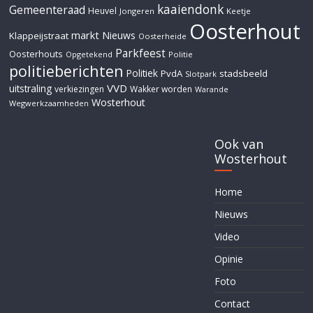
kaaiendonk
Gemeenteraad
Heuvel
Jongeren
Keetje
Oosterhout
markt
Nieuws
Klappeijstraat
Oosterheide
Parkfeest
Oosterhouts
Opgetekend
Politie
politieberichten
Politiek
PvdA
stadsbeeld
Slotpark
VVD
uitstraling
verkiezingen
Wakker worden
Warande
Wosterhout
Wegwerkzaamheden
Ook van
Wosterhout
Home
Nieuws
Video
Opinie
Foto
Contact